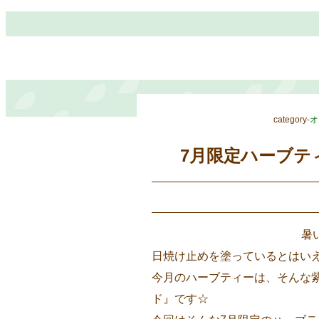
category-
オ
7月限定ハーブテ
暑
日焼け止めを塗っているとはい
今月のハーブティーは、そんな
ド』です☆