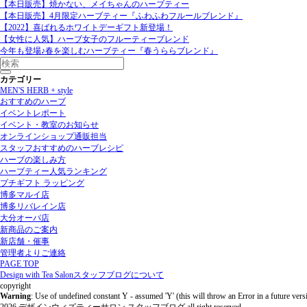
【本日販売】焼かない、メイちゃんのハーブティー
【本日販売】4月限定ハーブティー『ふわふわフルールブレンド』
【2022】喜ばれるホワイトデーギフト新登場！
【女性に人気】ハーブ女子のフルーティーブレンド
今年も登場♪春を楽しむハーブティー『春うららブレンド』
カテゴリー
MEN'S HERB + style
おすすめのハーブ
イベントレポート
イベント・教室のお知らせ
オンラインショップ通販担当
スタッフおすすめのハーブレシピ
ハーブの楽しみ方
ハーブティー人気ランキング
プチギフト ラッピング
博多マルイ店
博多リバレイン店
大分オーパ店
新商品のご案内
新店舗・催事
管理者よりご連絡
PAGE TOP
Design with Tea Salonスタッフブログについて
copyright
Warning
: Use of undefined constant Y - assumed 'Y' (this will throw an Error in a future ver