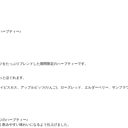
ハーブティー♪
。
ツをたっぷりブレンドした期間限定のハーブティーです。
っとほぐれます。
、ハイビスカス、アップルビッツ(りんご)、ローズレッド、エルダーベリー、サンフ
リのハーブティー♪
く飲みやすい味わいになるよう仕上げました。