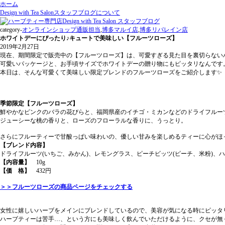
ホーム
Design with Tea Salonスタッフブログについて
category-
オンラインショップ通販担当
,
博多マルイ店
,
博多リバレイン店
ホワイトデーにぴったり♪キュートで美味しい【フルーツローズ】
2019年2月27日
現在、期間限定で販売中の【フルーツローズ】は、可愛すぎる見た目を裏切らない
可愛いパッケージと、お手頃サイズでホワイトデーの贈り物にもピッタリなんです
本日は、そんな可愛くて美味しい限定ブレンドのフルーツローズをご紹介します✨
季節限定【フルーツローズ】
鮮やかなピンクのバラの花びらと、福岡県産のイチゴ・ミカンなどのドライフルー
ジューシーな桃の香りと、ローズのフローラルな香りに、うっとり。
さらにフルーティーで甘酸っぱい味わいの、優しい甘みを楽しめるティーに心がほ
【ブレンド内容】
ドライフルーツ(いちご、みかん)、レモングラス、ピーチビッツ(ピーチ、米粉)
【内容量】
10g
【価 格】
432円
＞＞フルーツローズの商品ページをチェックする
女性に嬉しいハーブをメインにブレンドしているので、美容が気になる時にピッタ
ハーブティーは苦手…、という方にも美味しく飲んでいただけるように、クセが無