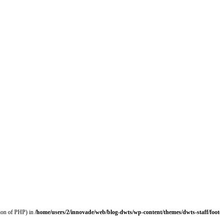
sion of PHP) in
/home/users/2/innovade/web/blog-dwts/wp-content/themes/dwts-staff/foot