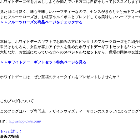
ホワイトデーに何をお返ししようか悩んでいる方には自信をもっておススメします
見た目に可愛く、味も美味しいハーブティーなので、センスがきらり✨と光るプレ
またフルーツローズは、お紅茶やルイボスとブレンドしても美味しいハーブティー
＞＞フルーツローズの商品ページをチェックする
本日は、ホワイトデーのギフトでお悩みの方にピッタリのフルーツローズをご紹介
単品はもちろん、女性が喜ぶアイテムを集めた
ホワイトデーギフトセット
も3パタ
大切な方、お世話になっている方への
スペシャルなセット
から、職場の同僚や友達
＞＞ホワイトデー ギフトセット特集ページを見る
ホワイトデーには、ぜひ至福のティータイムをプレゼントしませんか？
このブログについて
このブログはハーブ専門店、デザインウィズティーサロンのスタッフによるブログ
HP：
http://shop-dwts.com/
もっと詳しく
最近の投稿