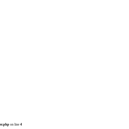
er.php
on line
4