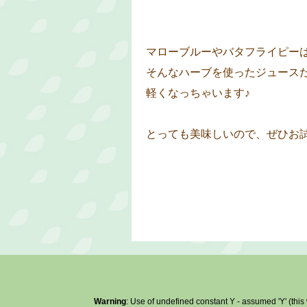
マローブルーやバタフライピー
そんなハーブを使ったジュース
軽くなっちゃいます♪
とっても美味しいので、ぜひお試
Warning
: Use of undefined constant Y - assumed 'Y' (this 