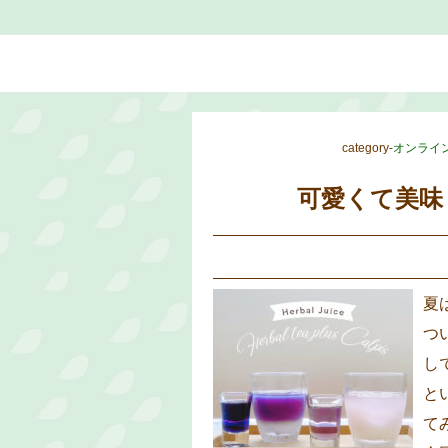
category-
オンライ
可愛くて美味
夏
つ
し
と
て