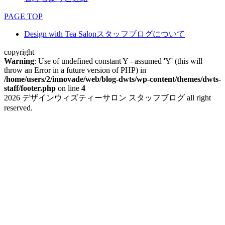
PAGE TOP
Design with Tea Salonスタッフブログについて
copyright
Warning
: Use of undefined constant Y - assumed 'Y' (this will
throw an Error in a future version of PHP) in
/home/users/2/innovade/web/blog-dwts/wp-content/themes/dwts-
staff/footer.php
on line
4
2026 デザインウィズティーサロン スタッフブログ all right
reserved.