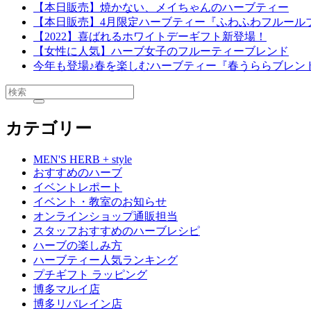
【本日販売】焼かない、メイちゃんのハーブティー
【本日販売】4月限定ハーブティー『ふわふわフルール
【2022】喜ばれるホワイトデーギフト新登場！
【女性に人気】ハーブ女子のフルーティーブレンド
今年も登場♪春を楽しむハーブティー『春うららブレン
カテゴリー
MEN'S HERB + style
おすすめのハーブ
イベントレポート
イベント・教室のお知らせ
オンラインショップ通販担当
スタッフおすすめのハーブレシピ
ハーブの楽しみ方
ハーブティー人気ランキング
プチギフト ラッピング
博多マルイ店
博多リバレイン店