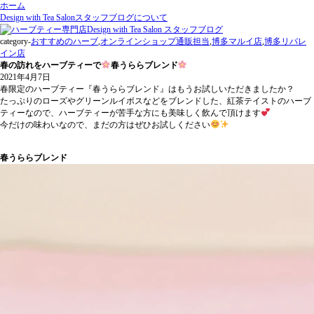
ホーム
Design with Tea Salonスタッフブログについて
category-
おすすめのハーブ
,
オンラインショップ通販担当
,
博多マルイ店
,
博多リバレ
イン店
春の訪れをハーブティーで
春うららブレンド
2021年4月7日
春限定のハーブティー『春うららブレンド』はもうお試しいただきましたか？
たっぷりのローズやグリーンルイボスなどをブレンドした、紅茶テイストのハーブ
ティーなので、ハーブティーが苦手な方にも美味しく飲んで頂けます
今だけの味わいなので、まだの方はぜひお試しください
春うららブレンド