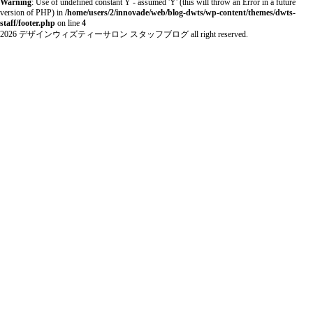
Warning
: Use of undefined constant Y - assumed 'Y' (this will throw an Error in a future
version of PHP) in
/home/users/2/innovade/web/blog-dwts/wp-content/themes/dwts-
staff/footer.php
on line
4
2026 デザインウィズティーサロン スタッフブログ all right reserved.