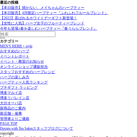
最近の投稿
【本日販売】焼かない、メイちゃんのハーブティー
【本日販売】4月限定ハーブティー『ふわふわフルールブレンド』
【2022】喜ばれるホワイトデーギフト新登場！
【女性に人気】ハーブ女子のフルーティーブレンド
今年も登場♪春を楽しむハーブティー『春うららブレンド』
カテゴリー
MEN'S HERB + style
おすすめのハーブ
イベントレポート
イベント・教室のお知らせ
オンラインショップ通販担当
スタッフおすすめのハーブレシピ
ハーブの楽しみ方
ハーブティー人気ランキング
プチギフト ラッピング
博多マルイ店
博多リバレイン店
大分オーパ店
新商品のご案内
新店舗・催事
管理者よりご連絡
PAGE TOP
Design with Tea Salonスタッフブログについて
copyright