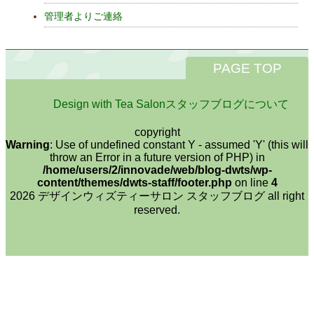
管理者よりご連絡
PAGE TOP
Design with Tea Salonスタッフブログについて
copyright
Warning
: Use of undefined constant Y - assumed 'Y' (this will
throw an Error in a future version of PHP) in
/home/users/2/innovade/web/blog-dwts/wp-
content/themes/dwts-staff/footer.php
on line
4
2026 デザインウィズティーサロン スタッフブログ all right
reserved.