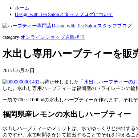
ホーム
Design with Tea Salonスタッフブログについて
category-
オンラインショップ通販担当
水出し専用ハーブティーを販
2015年6月23日
お待たせしました「
水出しハーブティーのお
した。水出し専用ハーブティーは福岡産のドライレモンの輪
一袋で700～1000mlの水出しハーブティーが作れます。
福岡県産レモンの水出しハーブティー
水出しハーブティーのメリットは、水でゆっくりと抽出する
のですが、水で時間をかけて抽出することでそれを抑えるこ