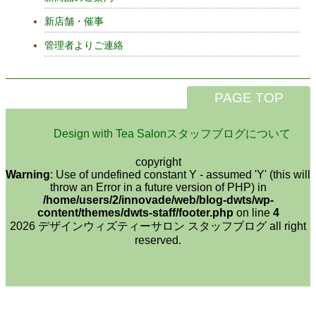
新店舗・催事
管理者よりご連絡
PAGE TOP
Design with Tea Salonスタッフブログについて
copyright
Warning
: Use of undefined constant Y - assumed 'Y' (this will
throw an Error in a future version of PHP) in
/home/users/2/innovade/web/blog-dwts/wp-
content/themes/dwts-staff/footer.php
on line
4
2026 デザインウィズティーサロン スタッフブログ all right
reserved.