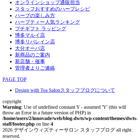
オンラインショップ通販担当
スタッフおすすめのハーブレシピ
ハーブの楽しみ方
ハーブティー人気ランキング
プチギフト ラッピング
博多マルイ店
博多リバレイン店
大分オーパ店
新商品のご案内
新店舗・催事
管理者よりご連絡
PAGE TOP
Design with Tea Salonスタッフブログについて
copyright
Warning
: Use of undefined constant Y - assumed 'Y' (this will
throw an Error in a future version of PHP) in
/home/users/2/innovade/web/blog-dwts/wp-content/themes/dwts-
staff/footer.php
on line
4
2026 デザインウィズティーサロン スタッフブログ all right
reserved.