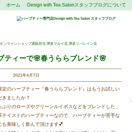
ホーム
Design with Tea Salonスタッフブログについて
オンラインショップ通販担当
,
博多マルイ店
,
博多リバレイン店
ティーで🌸春うららブレンド🌸
2021年4月7日
限定のハーブティー『春うららブレンド』はもうお試しい
だきましたか？
っぷりのローズやグリーンルイボスなどをブレンドした、
茶テイストのハーブティーなので、ハーブティーが苦手な
にも美味しく飲んで頂けます💕