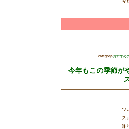
今
category-
おすすめ
今年もこの季節が
つ
ズ
昨