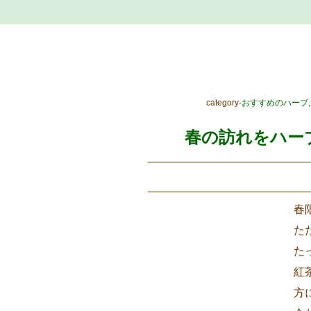
category-
おすすめのハーブ
,
春の訪れをハーブ
春
た
た
紅
方