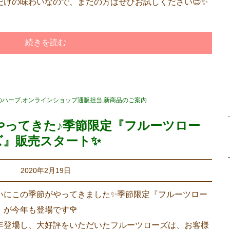
だけの味わいなので、まだの方はぜひお試しください😊✨
続きを読む
のハーブ
,
オンラインショップ通販担当
,
新商品のご案内
やってきた♪季節限定『フルーツロー
ズ』販売スタート✨
2020年2月19日
いにこの季節がやってきました
✨
季節限定『フルーツロー
』が今年も登場です
🌹
年登場し、大好評をいただいたフルーツローズは、お客様