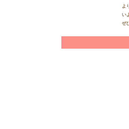
よ
い
ぜ