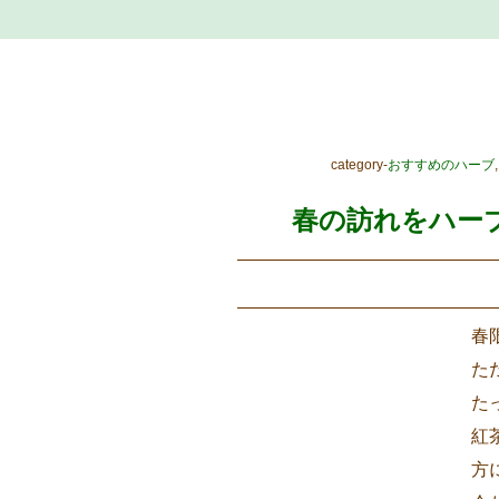
category-
おすすめのハーブ
,
春の訪れをハー
春
た
た
紅
方