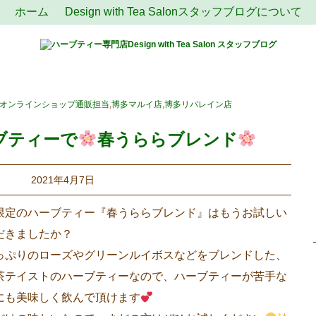
ホーム
Design with Tea Salonスタッフブログについて
オンラインショップ通販担当
,
博多マルイ店
,
博多リバレイン店
ブティーで
春うららブレンド
2021年4月7日
限定のハーブティー『春うららブレンド』はもうお試しい
だきましたか？
っぷりのローズやグリーンルイボスなどをブレンドした、
茶テイストのハーブティーなので、ハーブティーが苦手な
にも美味しく飲んで頂けます